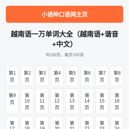
小语种口语网主页
越南语一万单词大全（越南语+谐音
+中文）
共100页，每页100词
第1
第2
第3
第4
第5
第6
第7
第8
页
页
页
页
页
页
页
页
第9
第
第
第
第
第
第
第
10
11
12
13
14
15
16
页
页
页
页
页
页
页
页
第
第
第
第
第
第
第
第
17
18
19
20
21
22
23
24