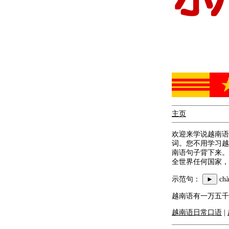
主页
欢迎来学说越南语
词。您不用学习越
南语句子背下来。
全世界任何国家，
示范句：
►
ch
越南语有一万五千
越南语日常口语
|