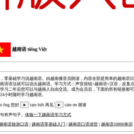
越南语 tiếng Việt
，零基础学习说越南语。由越南播音员朗读，内容全部是简单的越南语日
南语语法就可以说出越南语。学习方式：声音按钮+越南语+汉语，反复
学习二年后您可以与越南人自由交流。成为会员后，下面的所有链接都可
24小时随时学习越南语。
ào ông 您好
►
tạm biệt 再见
►
cám ơn 谢谢
句有声句子。
体验一下越南语学习方式
越南语旅游口语
|
越南语零基础入门
|
越南语口语谐音
|
越南语10000单词