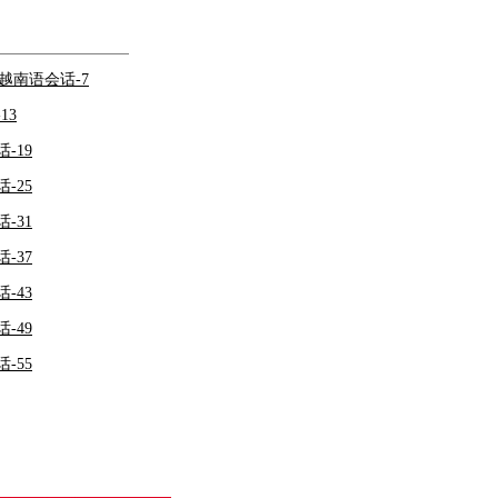
越南语会话-7
13
-19
-25
-31
-37
-43
-49
-55