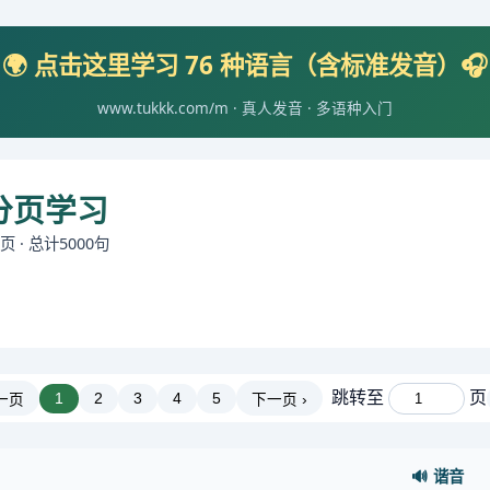
🌍 点击这里学习 76 种语言（含标准发音）🎧
www.tukkk.com/m · 真人发音 · 多语种入门
 分页学习
页 · 总计5000句
跳转至
页
1
2
3
4
5
上一页
下一页 ›
🔊 谐音