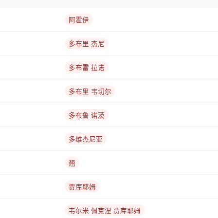
阿霍伊
多布里 杰尼
多布雷 拉诺
多布里 韦切尔
多布鲁 诺茨
多维杰尼亚
翘
贾库耶姆
韦尔米 佩克涅 贾库耶姆