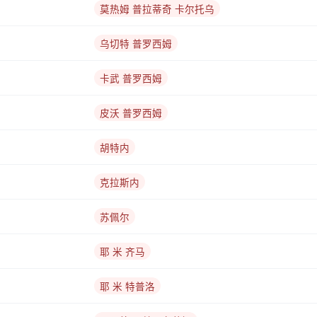
莫热姆 普拉蒂奇 卡尔托乌
乌切特 普罗西姆
卡武 普罗西姆
皮沃 普罗西姆
胡特内
克拉斯内
苏佩尔
耶 米 齐马
耶 米 特普洛