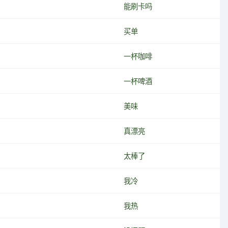
能刷卡吗
买单
一杯咖啡
一杯啤酒
美味
真漂亮
太棒了
我冷
我热