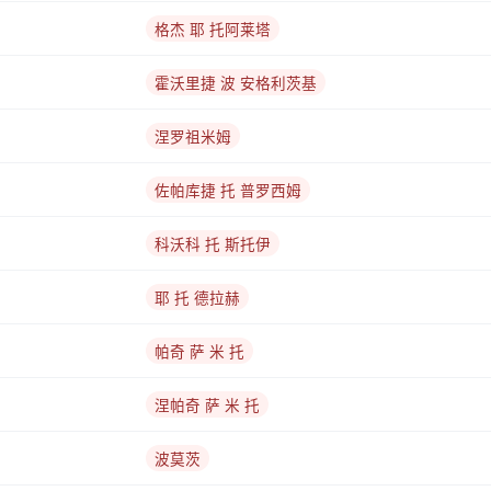
格杰 耶 托阿莱塔
霍沃里捷 波 安格利茨基
涅罗祖米姆
佐帕库捷 托 普罗西姆
科沃科 托 斯托伊
耶 托 德拉赫
帕奇 萨 米 托
涅帕奇 萨 米 托
波莫茨