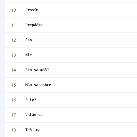
10
Prosím
11
Prepáčte
12
Áno
13
Nie
14
Ako sa máš?
15
Mám sa dobre
16
A ty?
17
Volám sa
18
Teší ma