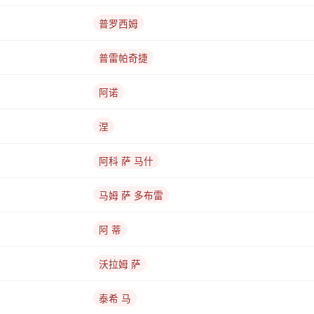
普罗西姆
普雷帕奇捷
阿诺
涅
阿科 萨 马什
马姆 萨 多布雷
阿 蒂
沃拉姆 萨
泰希 马