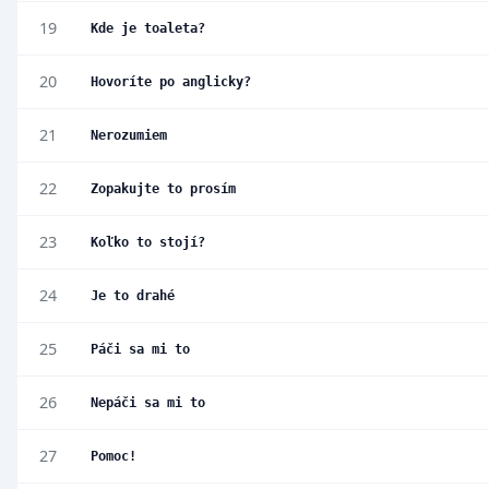
19
Kde je toaleta?
20
Hovoríte po anglicky?
21
Nerozumiem
22
Zopakujte to prosím
23
Koľko to stojí?
24
Je to drahé
25
Páči sa mi to
26
Nepáči sa mi to
27
Pomoc!