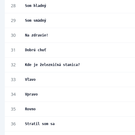
28
Som hladný
29
Som smädný
30
Na zdravie!
31
Dobrú chuť
32
Kde je železničná stanica?
33
Vľavo
34
Vpravo
35
Rovno
36
Stratil som sa