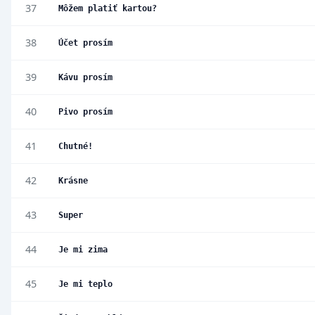
37
Môžem platiť kartou?
38
Účet prosím
39
Kávu prosím
40
Pivo prosím
41
Chutné!
42
Krásne
43
Super
44
Je mi zima
45
Je mi teplo