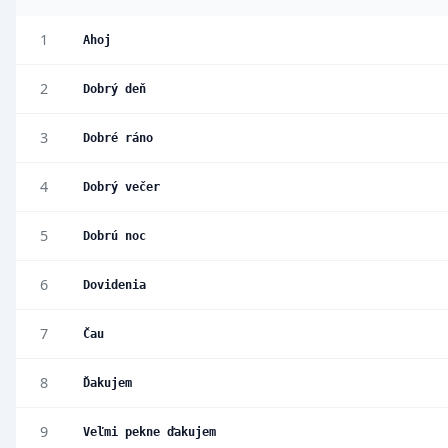
1
Ahoj
2
Dobrý deň
3
Dobré ráno
4
Dobrý večer
5
Dobrú noc
6
Dovidenia
7
Čau
8
Ďakujem
9
Veľmi pekne ďakujem