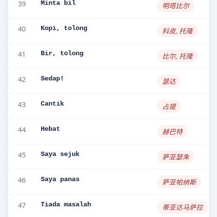
39
Minta bil
明塔比尔
40
Kopi, tolong
科皮, 托隆
41
Bir, tolong
比尔, 托隆
42
Sedap!
瑟达
43
Cantik
占提
44
Hebat
赫巴特
45
Saya sejuk
萨亚瑟朱
46
Saya panas
萨亚帕纳斯
47
Tiada masalah
蒂亚达马萨拉