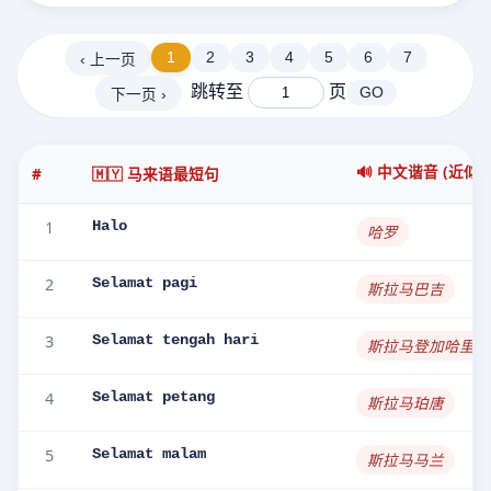
1
2
3
4
5
6
7
‹ 上一页
跳转至
页
GO
下一页 ›
🔊 中文谐音 (近似)
#
🇲🇾 马来语最短句
1
Halo
哈罗
2
Selamat pagi
斯拉马巴吉
3
Selamat tengah hari
斯拉马登加哈里
4
Selamat petang
斯拉马珀唐
5
Selamat malam
斯拉马马兰