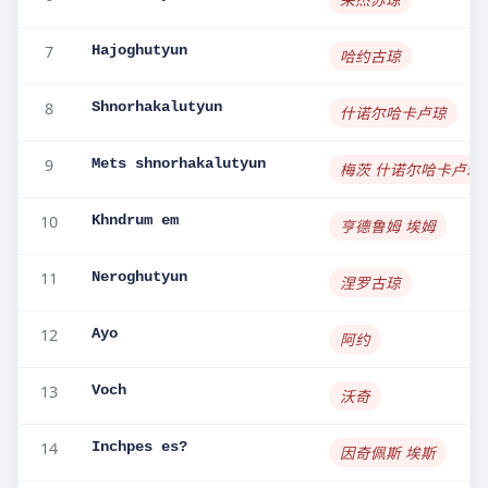
7
Hajoghutyun
哈约古琼
8
Shnorhakalutyun
什诺尔哈卡卢琼
9
Mets shnorhakalutyun
梅茨 什诺尔哈卡卢琼
10
Khndrum em
亨德鲁姆 埃姆
11
Neroghutyun
涅罗古琼
12
Ayo
阿约
13
Voch
沃奇
14
Inchpes es?
因奇佩斯 埃斯