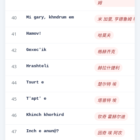
姆
40
Mi gary, khndrum em
米 加里, 亨德鲁姆 埃
41
Hamov!
哈莫夫
42
Gexec'ik
格赫齐克
43
Hrashteli
赫拉什捷利
44
Tsurt e
楚尔特 埃
45
T'apt' e
塔普特 埃
46
Khinch khorhird
钦奇 霍赫尔迪
47
Inch e anun@?
因奇 埃 阿农