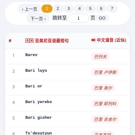
1
2
3
4
5
6
7
‹ 上一页
跳转至
页
GO
下一页 ›
🔊 中文谐音 (近似)
#
🇦🇲 亚美尼亚语最短句
1
Barev
巴列夫
2
Bari luys
巴里 卢伊斯
3
Bari or
巴里 奥尔
4
Bari yereko
巴里 耶列科
5
Bari gisher
巴里 吉舍尔
6
Ts'desutyun
采杰苏琼