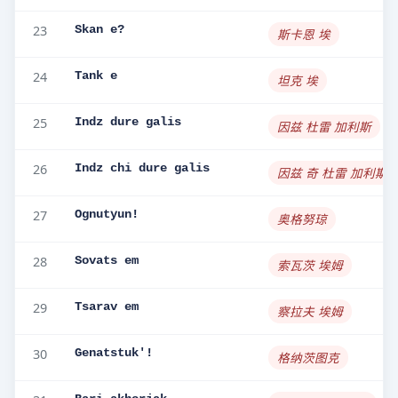
23
Skan e?
斯卡恩 埃
24
Tank e
坦克 埃
25
Indz dure galis
因兹 杜雷 加利斯
26
Indz chi dure galis
因兹 奇 杜雷 加利斯
27
Ognutyun!
奥格努琼
28
Sovats em
索瓦茨 埃姆
29
Tsarav em
察拉夫 埃姆
30
Genatstuk'!
格纳茨图克