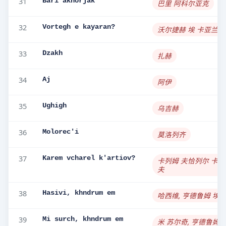
31
Bari akhorjak
巴里 阿科尔亚克
32
Vortegh e kayaran?
沃尔捷赫 埃 卡亚兰
33
Dzakh
扎赫
34
Aj
阿伊
35
Ughigh
乌吉赫
36
Molorec'i
莫洛列齐
37
Karem vcharel k'artiov?
卡列姆 夫恰列尔 卡蒂
夫
38
Hasivi, khndrum em
哈西维, 亨德鲁姆 埃
39
Mi surch, khndrum em
米 苏尔奇, 亨德鲁姆 