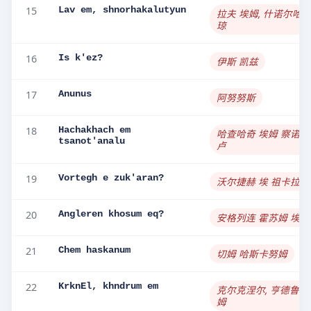
15
Lav em, shnorhakalutyun
拉夫 埃姆, 什诺尔哈
琼
16
Is k'ez?
伊斯 凯兹
17
Anunus
阿努努斯
18
Hachakhach em
哈查哈奇 埃姆 察诺塔
tsanot'analu
卢
19
Vortegh e zuk'aran?
沃尔捷赫 埃 祖卡拉恩
20
Angleren khosum eq?
安格列连 霍苏姆 埃克
21
Chem haskanum
切姆 哈斯卡努姆
22
KrknEl, khndrum em
克尔克涅尔, 亨德鲁姆
姆