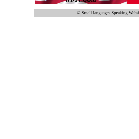
© Small languages Speaking Websi