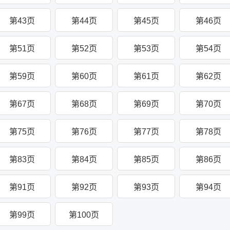
第43页
第44页
第45页
第46页
第51页
第52页
第53页
第54页
第59页
第60页
第61页
第62页
第67页
第68页
第69页
第70页
第75页
第76页
第77页
第78页
第83页
第84页
第85页
第86页
第91页
第92页
第93页
第94页
第99页
第100页