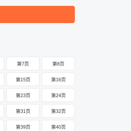
）
第7页
第8页
第15页
第16页
第23页
第24页
第31页
第32页
第39页
第40页