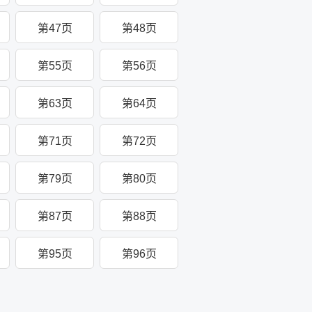
第47页
第48页
第55页
第56页
第63页
第64页
第71页
第72页
第79页
第80页
第87页
第88页
第95页
第96页