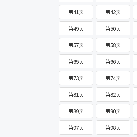
第41页
第42页
第49页
第50页
第57页
第58页
第65页
第66页
第73页
第74页
第81页
第82页
第89页
第90页
第97页
第98页