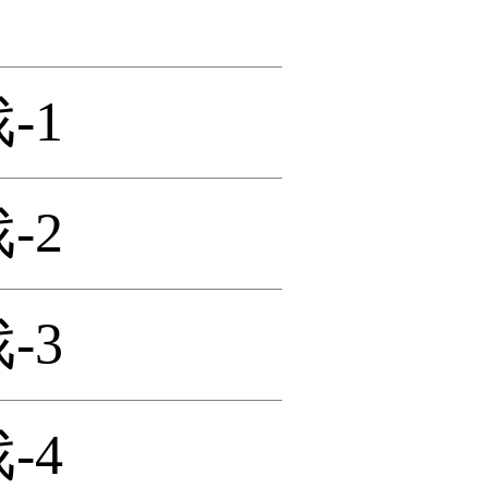
-1
-2
-3
-4