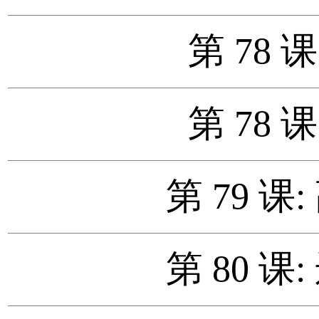
第 78 
第 78 
第 79 
第 80 