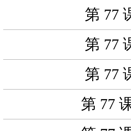
第 77 
第 77 
第 77 
第 77 