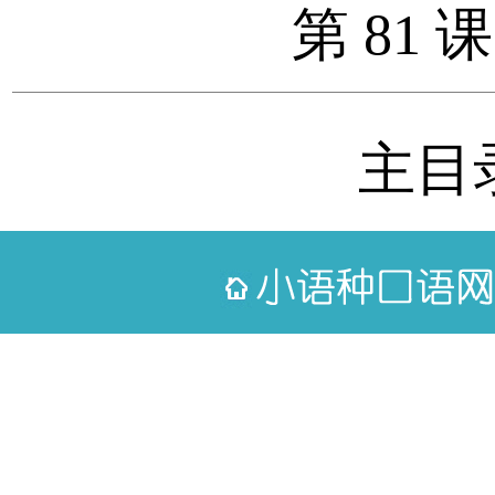
第 81 
主目