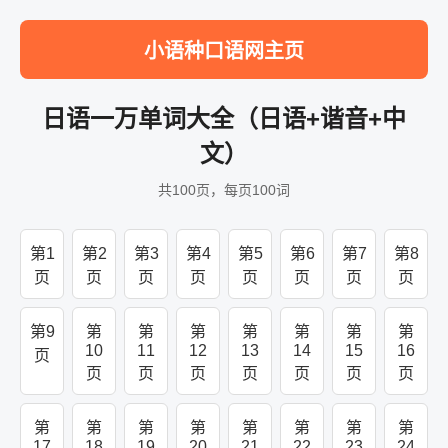
小语种口语网主页
日语一万单词大全（日语+谐音+中
文）
共100页，每页100词
第1
第2
第3
第4
第5
第6
第7
第8
页
页
页
页
页
页
页
页
第9
第
第
第
第
第
第
第
10
11
12
13
14
15
16
页
页
页
页
页
页
页
页
第
第
第
第
第
第
第
第
17
18
19
20
21
22
23
24