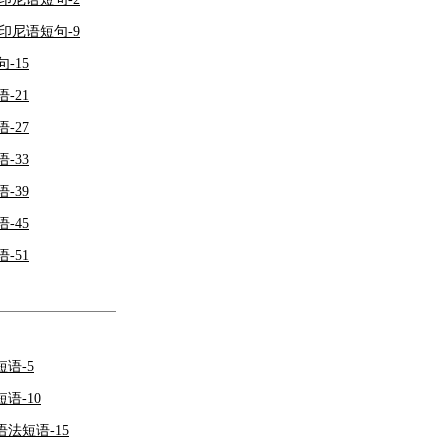
印尼语短句-9
-15
-21
-27
-33
-39
-45
-51
语-5
语-10
法短语-15