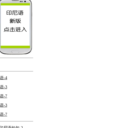
-4
-3
-7
-3
-7
印尼语短句-2