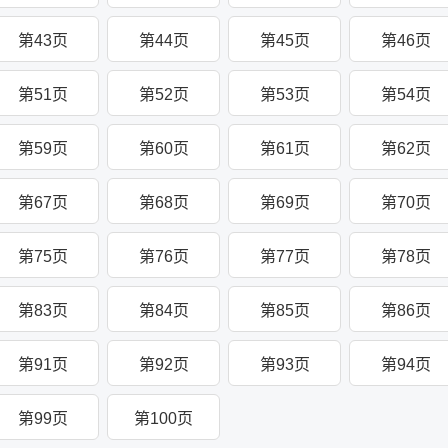
第43页
第44页
第45页
第46页
第51页
第52页
第53页
第54页
第59页
第60页
第61页
第62页
第67页
第68页
第69页
第70页
第75页
第76页
第77页
第78页
第83页
第84页
第85页
第86页
第91页
第92页
第93页
第94页
第99页
第100页