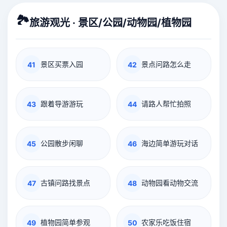
🏞️
旅游观光 · 景区/公园/动物园/植物园
景区买票入园
景点问路怎么走
41
42
跟着导游游玩
请路人帮忙拍照
43
44
公园散步闲聊
海边简单游玩对话
45
46
古镇问路找景点
动物园看动物交流
47
48
植物园简单参观
农家乐吃饭住宿
49
50