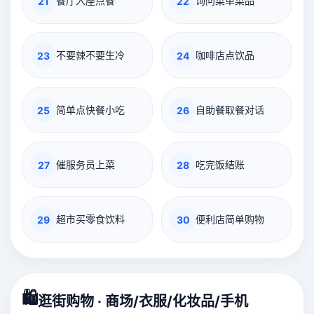
餐厅入座点餐
询问菜单菜品
21
22
不要辣不要生冷
咖啡店点饮品
23
24
简单点快餐小吃
自助餐取餐对话
25
26
催服务员上菜
吃完饭结账
27
28
超市买零食饮料
便利店简单购物
29
30
🛍️
逛街购物 · 商场/衣服/化妆品/手机