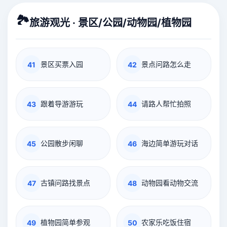
🏞️
旅游观光 · 景区/公园/动物园/植物园
景区买票入园
景点问路怎么走
41
42
跟着导游游玩
请路人帮忙拍照
43
44
公园散步闲聊
海边简单游玩对话
45
46
古镇问路找景点
动物园看动物交流
47
48
植物园简单参观
农家乐吃饭住宿
49
50