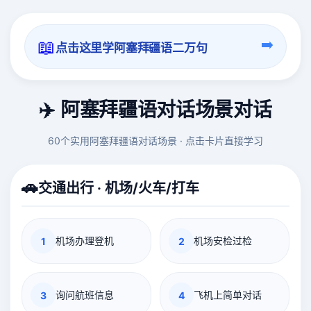
📖
➡️
点击这里学阿塞拜疆语二万句
✈️ 阿塞拜疆语对话场景对话
60个实用阿塞拜疆语对话场景 · 点击卡片直接学习
🚗
交通出行 · 机场/火车/打车
机场办理登机
机场安检过检
1
2
询问航班信息
飞机上简单对话
3
4