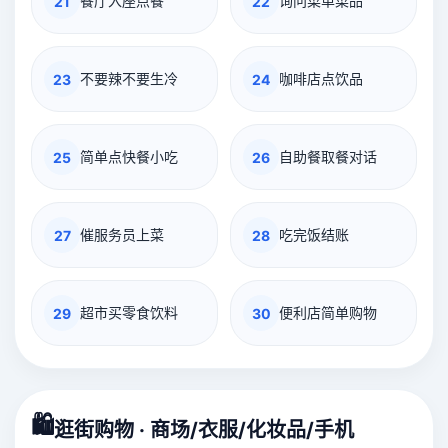
餐厅入座点餐
询问菜单菜品
21
22
不要辣不要生冷
咖啡店点饮品
23
24
简单点快餐小吃
自助餐取餐对话
25
26
催服务员上菜
吃完饭结账
27
28
超市买零食饮料
便利店简单购物
29
30
🛍️
逛街购物 · 商场/衣服/化妆品/手机