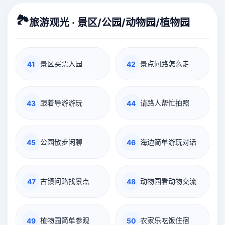
🏞️
旅游观光 · 景区/公园/动物园/植物园
景区买票入园
景点问路怎么走
41
42
跟着导游游玩
请路人帮忙拍照
43
44
公园散步闲聊
海边简单游玩对话
45
46
古镇问路找景点
动物园看动物交流
47
48
植物园简单参观
农家乐吃饭住宿
49
50