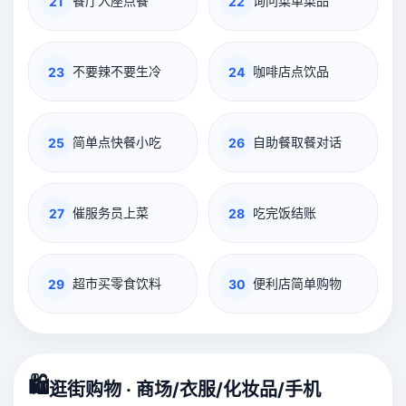
餐厅入座点餐
询问菜单菜品
21
22
不要辣不要生冷
咖啡店点饮品
23
24
简单点快餐小吃
自助餐取餐对话
25
26
催服务员上菜
吃完饭结账
27
28
超市买零食饮料
便利店简单购物
29
30
🛍️
逛街购物 · 商场/衣服/化妆品/手机