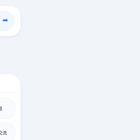
➡️
息
交流