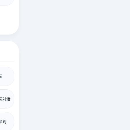
玩
玩对话
参观