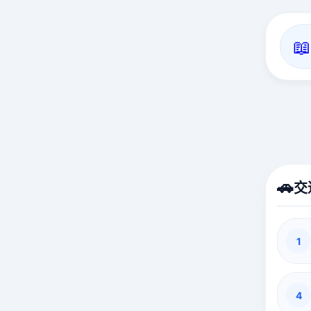
📖
🚗
交
1
4