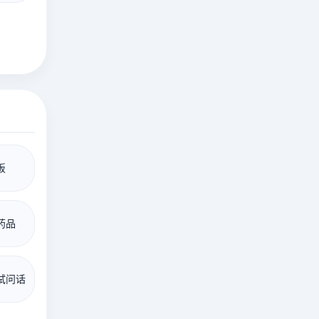
饭
药品
试问话