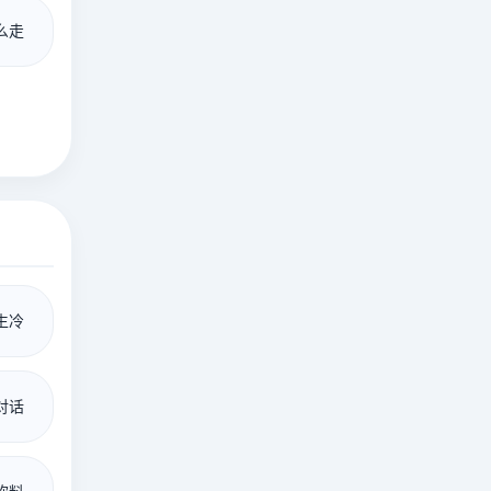
么走
生冷
对话