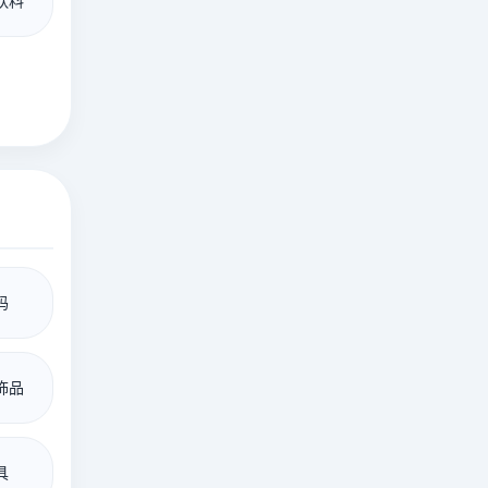
饮料
码
饰品
具