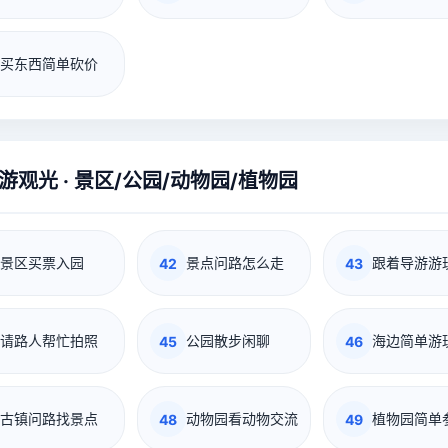
买东西简单砍价
游观光 · 景区/公园/动物园/植物园
景区买票入园
景点问路怎么走
跟着导游游
42
43
请路人帮忙拍照
公园散步闲聊
海边简单游
45
46
古镇问路找景点
动物园看动物交流
植物园简单
48
49