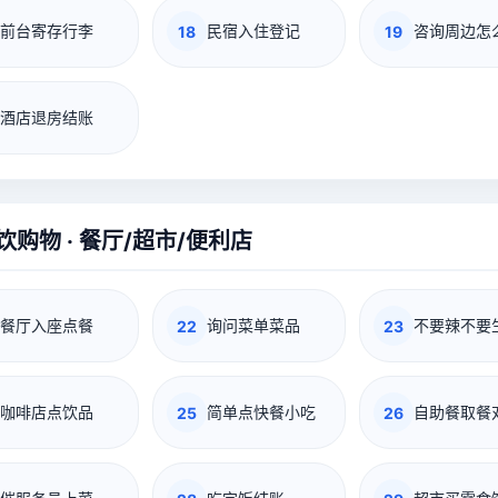
前台寄存行李
民宿入住登记
咨询周边怎
18
19
酒店退房结账
饮购物 · 餐厅/超市/便利店
餐厅入座点餐
询问菜单菜品
不要辣不要
22
23
咖啡店点饮品
简单点快餐小吃
自助餐取餐
25
26