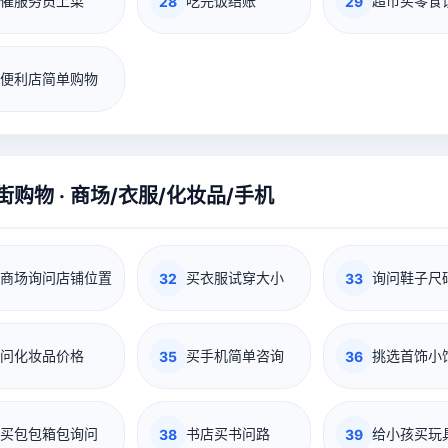
催服务员上菜
吃完饭结账
超市买零食
28
29
便利店简单购物
街购物 · 商场/衣服/化妆品/手机
商场询问店铺位置
买衣服试穿大小
询问鞋子尺
32
33
问化妆品价格
买手机简单咨询
挑选首饰小
35
36
买包包箱包询问
书店买书问路
给小孩买玩
38
39