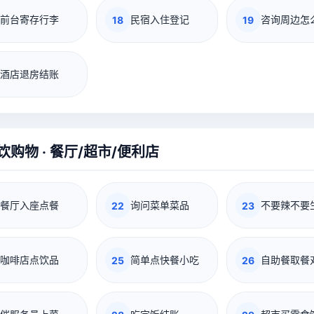
前台寄存行李
民宿入住登记
咨询周边怎
18
19
酒店退房结账
饮购物 · 餐厅/超市/便利店
餐厅入座点餐
询问菜单菜品
不要辣不要
22
23
咖啡店点饮品
简单点快餐小吃
自助餐取餐
25
26