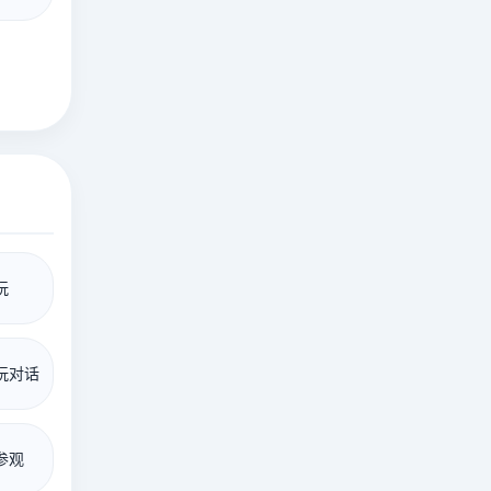
玩
玩对话
参观