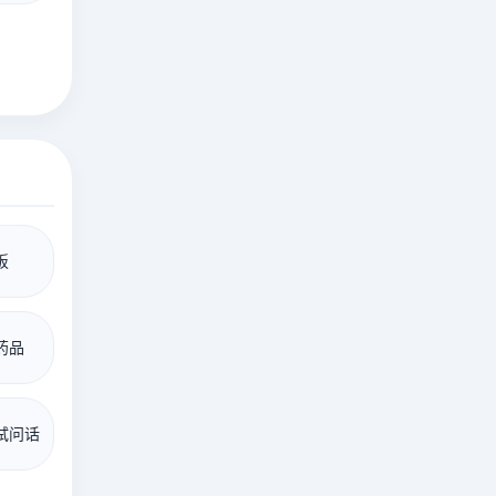
饭
药品
试问话