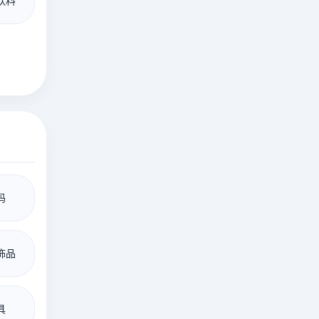
饮料
码
饰品
具