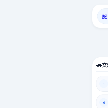
📖
🚗
交
1
4