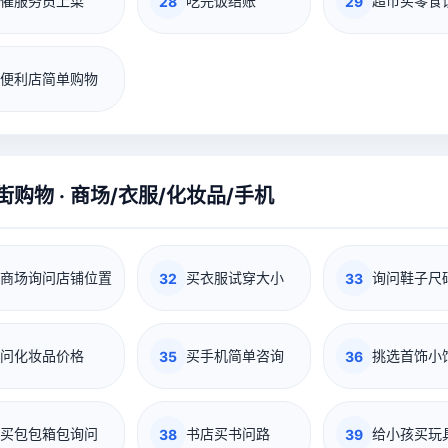
催服务员上菜
吃完饭结账
超市买零食
28
29
便利店简单购物
街购物 · 商场/衣服/化妆品/手机
商场询问店铺位置
买衣服试穿大小
询问鞋子尺
32
33
问化妆品价格
买手机简单咨询
挑选首饰小
35
36
买包包箱包询问
书店买书问路
给小孩买玩
38
39