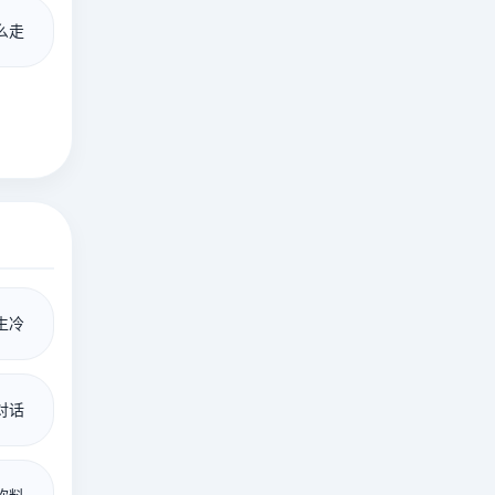
么走
生冷
对话