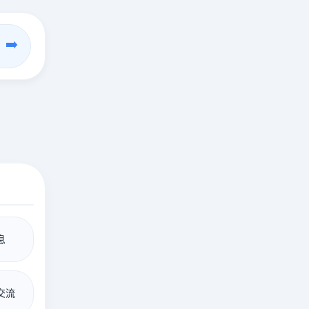
➡️
息
交流