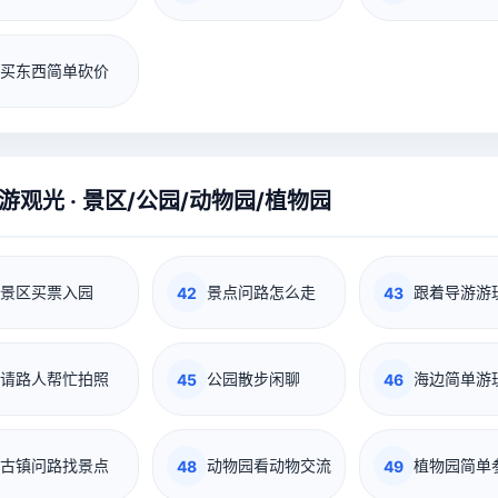
买东西简单砍价
游观光 · 景区/公园/动物园/植物园
景区买票入园
景点问路怎么走
跟着导游游
42
43
请路人帮忙拍照
公园散步闲聊
海边简单游
45
46
古镇问路找景点
动物园看动物交流
植物园简单
48
49