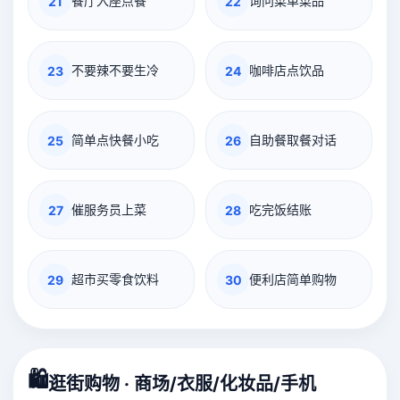
餐厅入座点餐
询问菜单菜品
21
22
不要辣不要生冷
咖啡店点饮品
23
24
简单点快餐小吃
自助餐取餐对话
25
26
催服务员上菜
吃完饭结账
27
28
超市买零食饮料
便利店简单购物
29
30
🛍️
逛街购物 · 商场/衣服/化妆品/手机