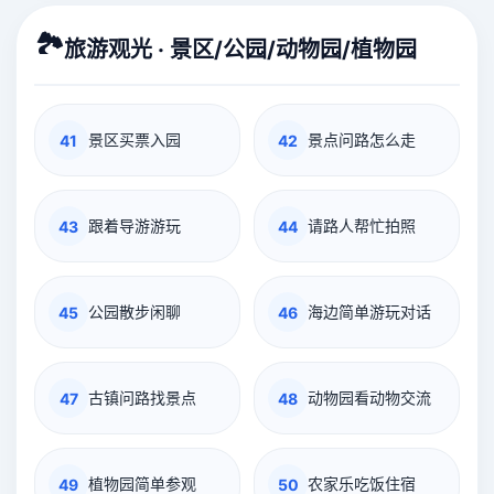
🏞️
旅游观光 · 景区/公园/动物园/植物园
景区买票入园
景点问路怎么走
41
42
跟着导游游玩
请路人帮忙拍照
43
44
公园散步闲聊
海边简单游玩对话
45
46
古镇问路找景点
动物园看动物交流
47
48
植物园简单参观
农家乐吃饭住宿
49
50