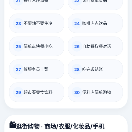
餐厅入座点餐
询问菜单菜品
21
22
不要辣不要生冷
咖啡店点饮品
23
24
简单点快餐小吃
自助餐取餐对话
25
26
催服务员上菜
吃完饭结账
27
28
超市买零食饮料
便利店简单购物
29
30
🛍️
逛街购物 · 商场/衣服/化妆品/手机