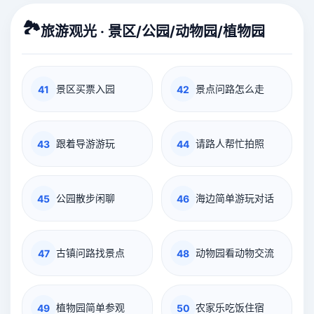
🏞️
旅游观光 · 景区/公园/动物园/植物园
景区买票入园
景点问路怎么走
41
42
跟着导游游玩
请路人帮忙拍照
43
44
公园散步闲聊
海边简单游玩对话
45
46
古镇问路找景点
动物园看动物交流
47
48
植物园简单参观
农家乐吃饭住宿
49
50