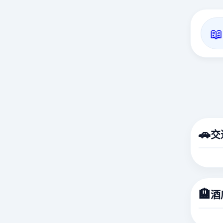
📖
🚗
交
🏨
酒