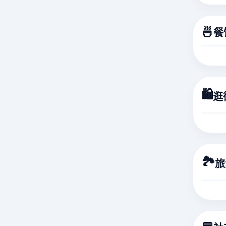
🍜
餐
🛍️
逛
🏞️
旅