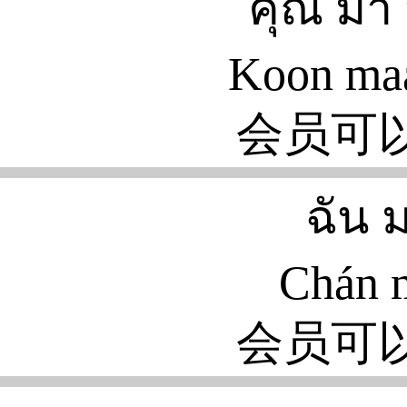
คุณ มา 
Koon maa
会员可
ฉัน 
Chán 
会员可