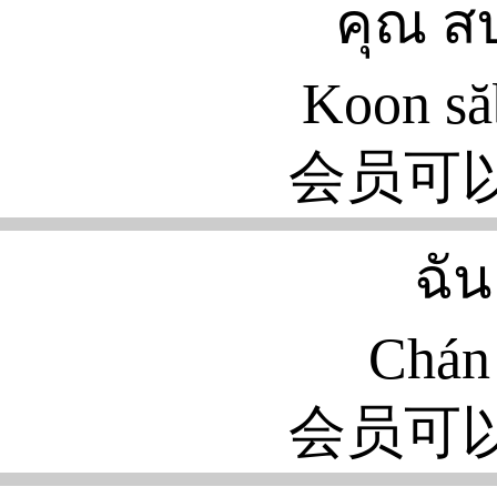
คุณ ส
Koon să
会员可
ฉัน
Chán 
会员可