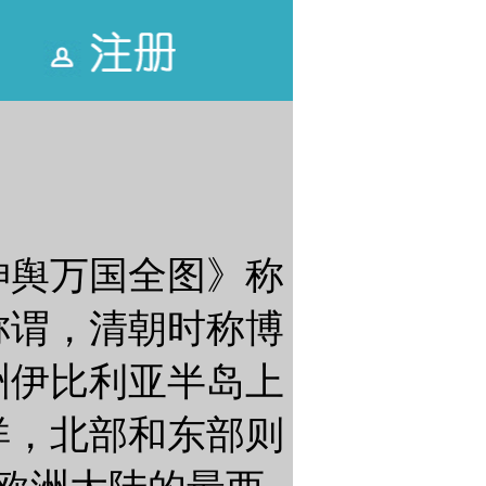
坤舆万国全图》称
称谓，清朝时称博
洲伊比利亚半岛上
洋，北部和东部则