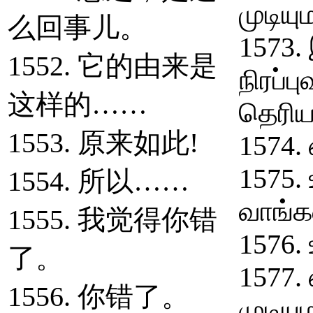
முடியு
么回事儿。
1573. 
1552. 它的由来是
நிரப்ப
这样的……
தெரிய
1553. 原来如此!
1574.
1575.
1554. 所以……
வாங்க
1555. 我觉得你错
1576.
了。
1577.
1556. 你错了。
முடியு