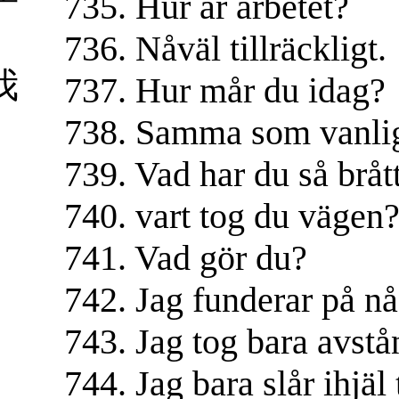
735. Hur är arbetet?
736. Nåväl tillräckligt.
我
737. Hur mår du idag?
738. Samma som vanlig
739. Vad har du så bråt
740. vart tog du vägen
741. Vad gör du?
742. Jag funderar på nå
743. Jag tog bara avstån
744. Jag bara slår ihjäl 