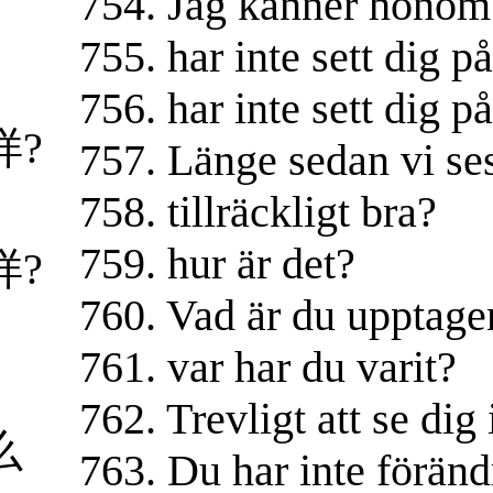
754. Jag känner honom i
755. har inte sett dig p
756. har inte sett dig p
样?
757. Länge sedan vi se
758. tillräckligt bra?
759. hur är det?
样?
760. Vad är du upptag
761. var har du varit?
762. Trevligt att se dig 
么
763. Du har inte förändr