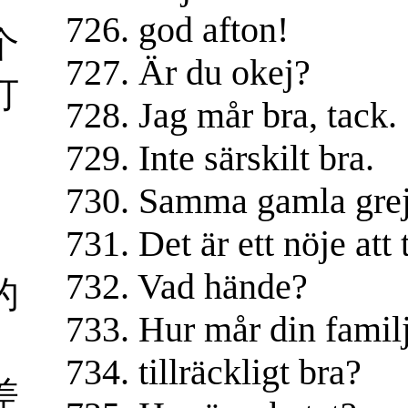
726. god afton!
个
727. Är du okej?
打
728. Jag mår bra, tack.
729. Inte särskilt bra.
730. Samma gamla grej
731. Det är ett nöje att 
732. Vad hände?
的
733. Hur mår din famil
734. tillräckligt bra?
差