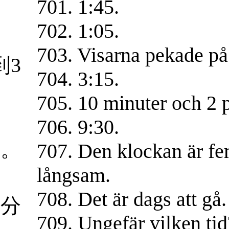
701. 1:45.
。
702. 1:05.
703. Visarna pekade på
到3
704. 3:15.
705. 10 minuter och 2 
。
706. 9:30.
点。
707. Den klockan är f
långsam.
708. Det är dags att gå.
5分
709. Ungefär vilken tid