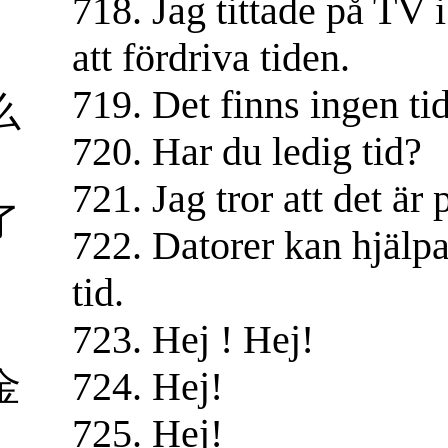
5
718. Jag tittade på TV 
att fördriva tiden.
719. Det finns ingen tid
么
720. Har du ledig tid?
721. Jag tror att det är 
了
722. Datorer kan hjälpa
tid.
。
723. Hej ! Hej!
金
724. Hej!
725. Hej!