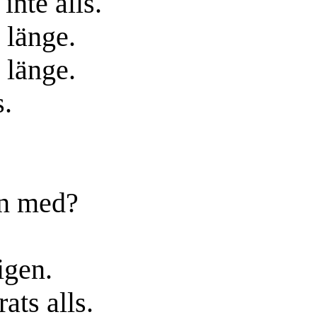
nte alls.
å länge.
å länge.
s.
en med?
igen.
ats alls.