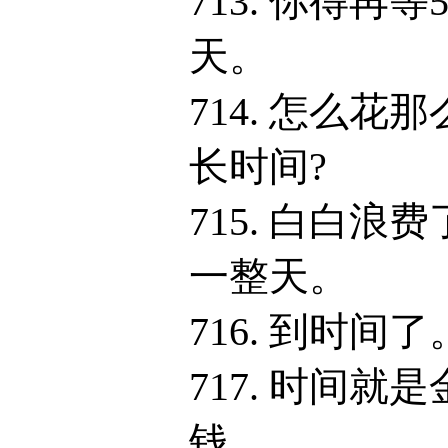
713. 你得再等
天。
714. 怎么花那
长时间?
715. 白白浪费
一整天。
716. 到时间了
717. 时间就是
钱。