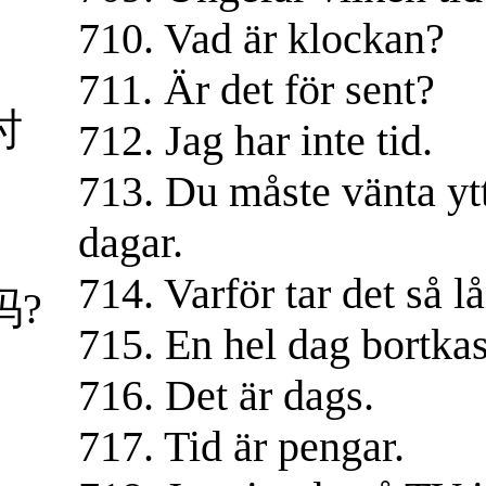
710. Vad är klockan?
711. Är det för sent?
时
712. Jag har inte tid.
713. Du måste vänta ytt
dagar.
714. Varför tar det så l
吗?
715. En hel dag bortkas
716. Det är dags.
717. Tid är pengar.