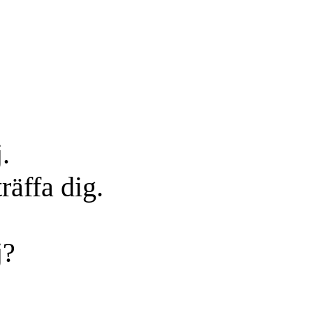
.
träffa dig.
j?