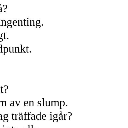
å?
ingenting.
t.
dpunkt.
t?
om av en slump.
ag träffade igår?