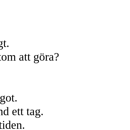
t.
tom att göra?
?
got.
d ett tag.
tiden.