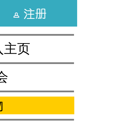
入主页
会
物