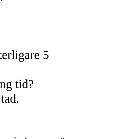
erligare 5
ång tid?
tad.