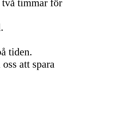
i två timmar för
.
på tiden.
 oss att spara