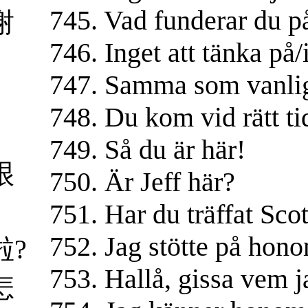
745. Vad funderar du p
谢
746. Inget att tänka på/
747. Samma som vanlig
。
748. Du kom vid rätt ti
749. Så du är här!
很
750. Är Jeff här?
751. Har du träffat Scot
752. Jag stötte på hon
啦?
753. Hallå, gissa vem j
怎