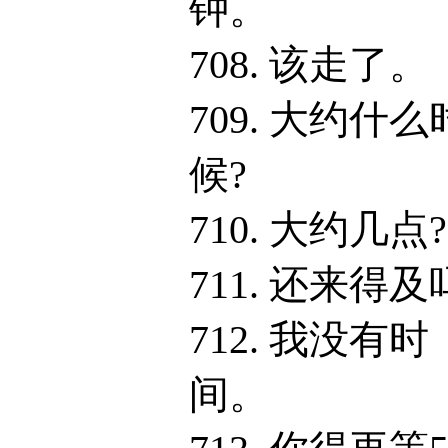
钟。
708. 该走了。
709. 大约什么
候?
710. 大约几点?
711. 还来得及
712. 我没有时
间。