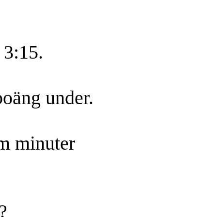
 3:15.
poäng under.
em minuter
?