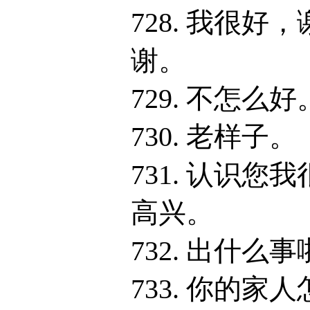
728. 我很好，
谢。
729. 不怎么好
730. 老样子。
731. 认识您我
高兴。
732. 出什么事
733. 你的家人