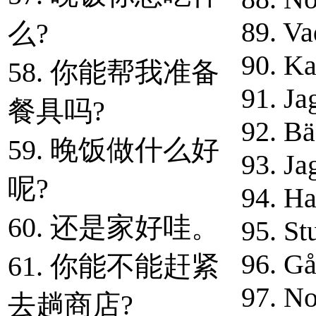
89. Va
么?
90. Ka
58. 你能帮我准备
91. Jag
餐具吗?
92. Bä
59. 晚饭做什么好
93. Ja
呢?
94. Ha
60. 还是家好哇。
95. St
96. Gå
61. 你能不能赶紧
97. No
去趟商店?