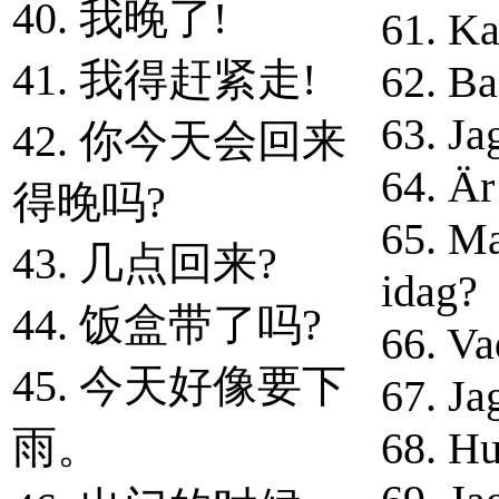
40. 我晚了!
61. Ka
41. 我得赶紧走!
62. Ba
63. Ja
42. 你今天会回来
64. Är
得晚吗?
65. Ma
43. 几点回来?
idag?
44. 饭盒带了吗?
66. Va
45. 今天好像要下
67. Jag
雨。
68. Hur