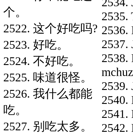
2534.
个。
2535. 
2522. 这个好吃吗?
2536. 
2537. 
2523. 好吃。
2538.
2524. 不好吃。
mchuz
2525. 味道很怪。
2539. 
2526. 我什么都能
2540. 
吃。
2541. 
2527. 别吃太多。
2542.