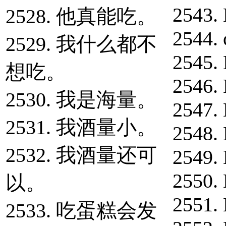
2543.
2528. 他真能吃。
2544. 
2529. 我什么都不
2545. 
想吃。
2546.
2530. 我是海量。
2547. 
2531. 我酒量小。
2548. 
2532. 我酒量还可
2549. 
2550. 
以。
2551.
2533. 吃蛋糕会发