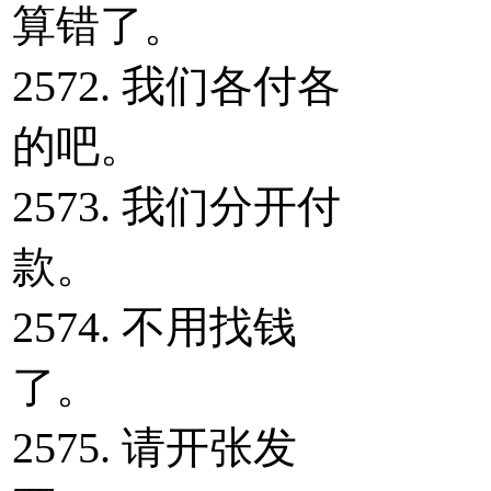
算错了。
2572. 我们各付各
的吧。
2573. 我们分开付
款。
2574. 不用找钱
了。
2575. 请开张发