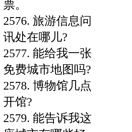
票。
2576. 旅游信息问
讯处在哪儿?
2577. 能给我一张
免费城市地图吗?
2578. 博物馆几点
开馆?
2579. 能告诉我这