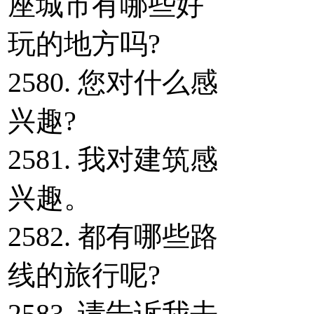
座城市有哪些好
玩的地方吗?
2580. 您对什么感
兴趣?
2581. 我对建筑感
兴趣。
2582. 都有哪些路
线的旅行呢?
2583. 请告诉我去