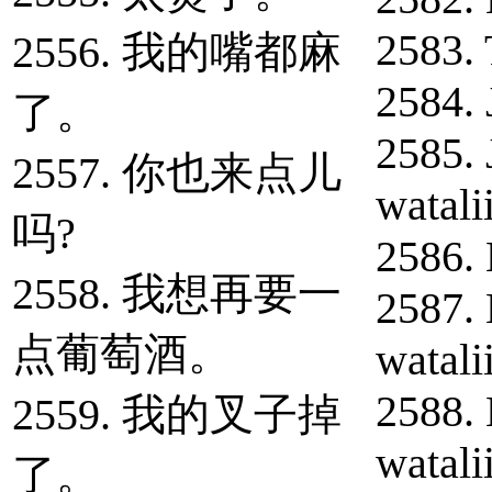
2583. 
2556. 我的嘴都麻
2584. 
了。
2585. 
2557. 你也来点儿
watali
吗?
2586. 
2558. 我想再要一
2587.
点葡萄酒。
watalii
2588.
2559. 我的叉子掉
watal
了。