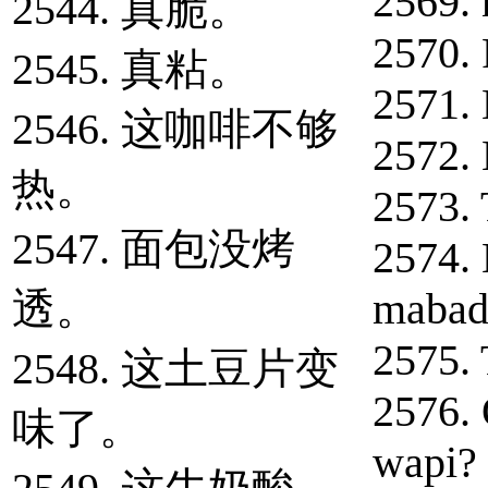
2569. 
2544. 真脆。
2570. 
2545. 真粘。
2571. 
2546. 这咖啡不够
2572. 
热。
2573.
2547. 面包没烤
2574. 
透。
mabadi
2575. 
2548. 这土豆片变
2576. 
味了。
wapi?