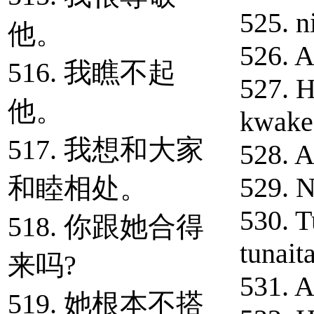
525. n
他。
526. A
516. 我瞧不起
527. 
他。
kwake
517. 我想和大家
528. A
529. N
和睦相处。
530. T
518. 你跟她合得
tunait
来吗?
531. 
519. 她根本不搭