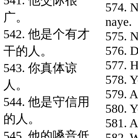
541. 他交际很
574. 
广。
naye.
542. 他是个有才
575. N
576. D
干的人。
577. H
543. 你真体谅
578. Y
人。
579. A
544. 他是守信用
580. Y
的人。
581. A
545. 他的嗓音低
582. 