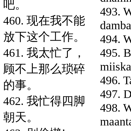
吧。
493. 
460. 现在我不能
dambay
放下这个工作。
494. 
461. 我太忙了，
495. B
miiska
顾不上那么琐碎
496. T
的事。
497. 
462. 我忙得四脚
498. 
朝天。
maant