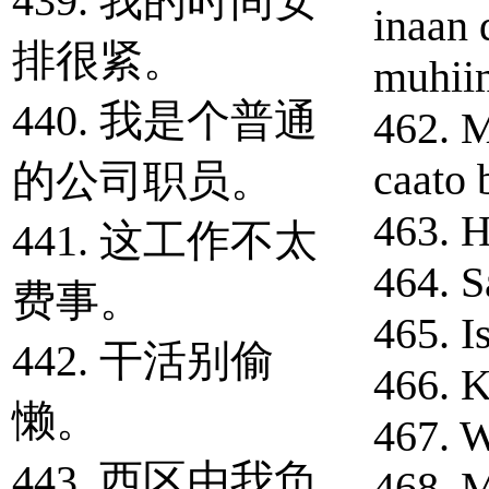
439. 我的时间安
inaan 
排很紧。
muhii
440. 我是个普通
462. 
caato 
的公司职员。
463. H
441. 这工作不太
464. S
费事。
465. I
442. 干活别偷
466. 
懒。
467. W
443. 西区由我负
468. M