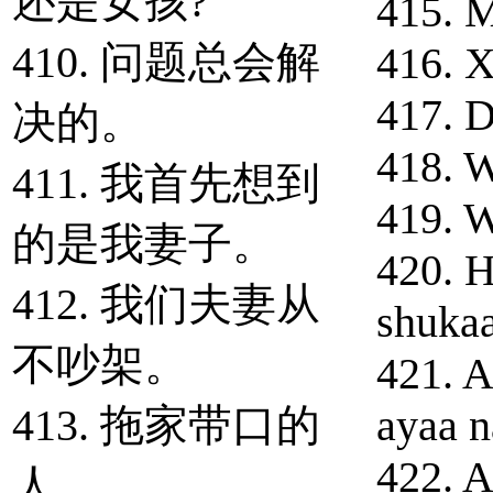
还是女孩?
415. M
410. 问题总会解
416. X
417. D
决的。
418. 
411. 我首先想到
419. W
的是我妻子。
420. 
412. 我们夫妻从
shuka
不吵架。
421. A
413. 拖家带口的
ayaa n
422. A
人。