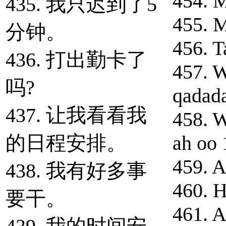
454. M
435. 我只迟到了5
455. M
分钟。
456. T
436. 打出勤卡了
457. 
吗?
qadad
437. 让我看看我
458. 
的日程安排。
ah oo 
459. A
438. 我有好多事
460. H
要干。
461. 