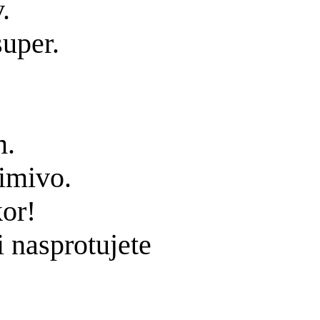
.
super.
m.
nimivo.
or!
li nasprotujete