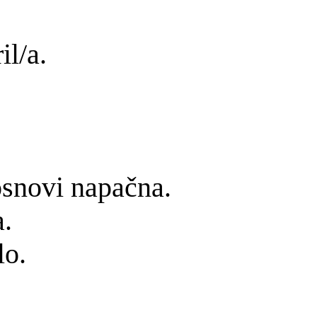
il/a.
osnovi napačna.
a.
lo.