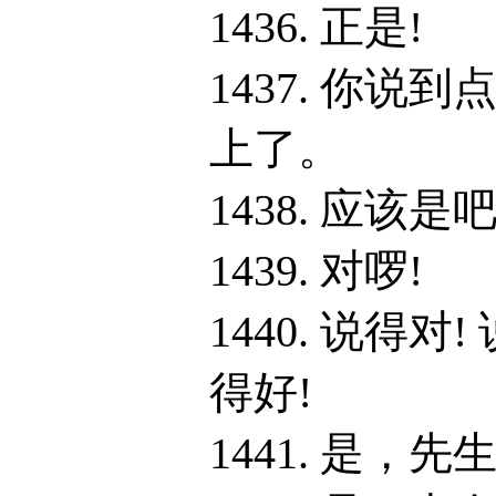
1436. 正是!
1437. 你说到
上了。
1438. 应该是
1439. 对啰!
1440. 说得对!
得好!
1441. 是，先