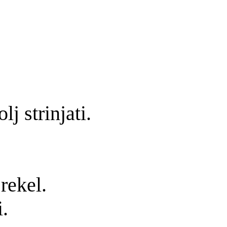
j strinjati.
 rekel.
.