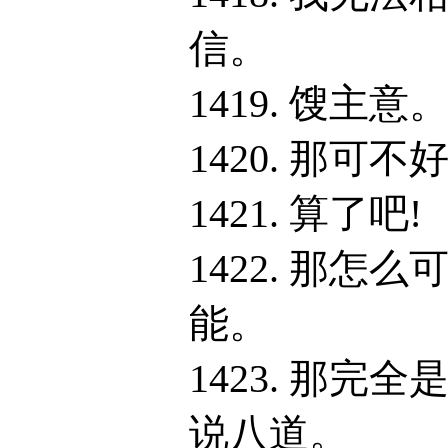
信。
1419. 馊主意
1420. 那可不
1421. 算了吧!
1422. 那怎么
能。
1423. 那完全
说八道。