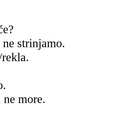
če?
 ne strinjamo.
rekla.
o.
, ne more.