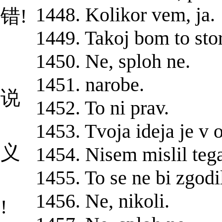
1448. Kolikor vem, ja.
没错!
1449. Takoj bom to stor
，
1450. Ne, sploh ne.
1451. narobe.
你说
1452. To ni prav.
1453. Tvoja ideja je v 
意义
1454. Nisem mislil teg
1455. To se ne bi zgodi
。
1456. Ne, nikoli.
!