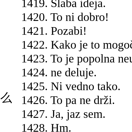
1419. Slaba ideja.
。
1420. To ni dobro!
1421. Pozabi!
同
1422. Kako je to mogo
1423. To je popolna ne
。
1424. ne deluje.
。
1425. Ni vedno tako.
这么
1426. To pa ne drži.
1427. Ja, jaz sem.
1428. Hm.
相