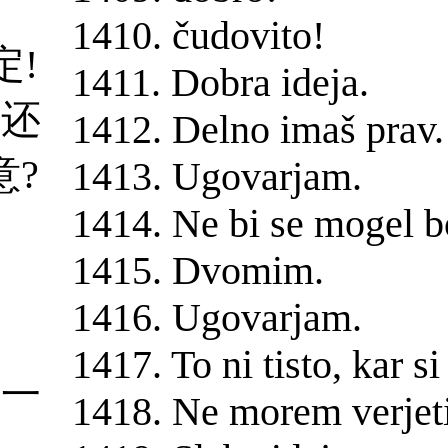
1410. čudovito!
定!
1411. Dobra ideja.
对还
1412. Delno imaš prav.
意?
1413. Ugovarjam.
1414. Ne bi se mogel bol
1415. Dvomim.
1416. Ugovarjam.
。
1417. To ni tisto, kar si
有一
1418. Ne morem verjeti