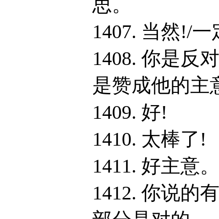
思。
1407. 当然!/一
1408. 你是反
是赞成他的主
1409. 好!
1410. 太棒了!
1411. 好主意
1412. 你说的