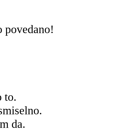
o povedano!
 to.
smiselno.
em da.