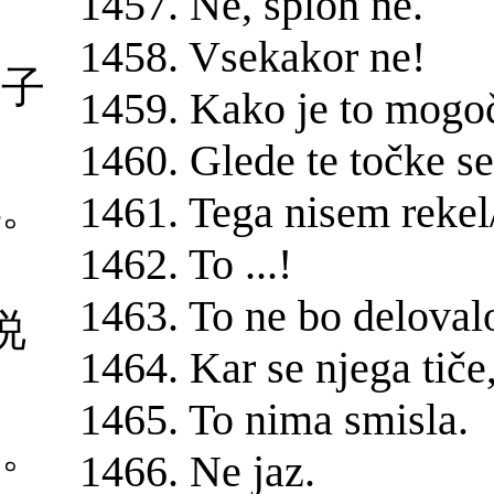
1457. Ne, sploh ne.
1458. Vsekakor ne!
点子
1459. Kako je to mogo
1460. Glede te točke se
吧。
1461. Tega nisem rekel/
1462. To ...!
1463. To ne bo deloval
 说
1464. Kar se njega tiče
1465. To nima smisla.
生。
1466. Ne jaz.