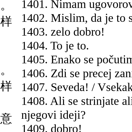
1401. Nimam ugovorov
对。
1402. Mislim, da je to 
那样
1403. zelo dobro!
1404. To je to.
1405. Enako se počuti
了。
1406. Zdi se precej za
同样
1407. Seveda! / Vsekak
1408. Ali se strinjate a
njegovi ideji?
有意
1409. dobro!