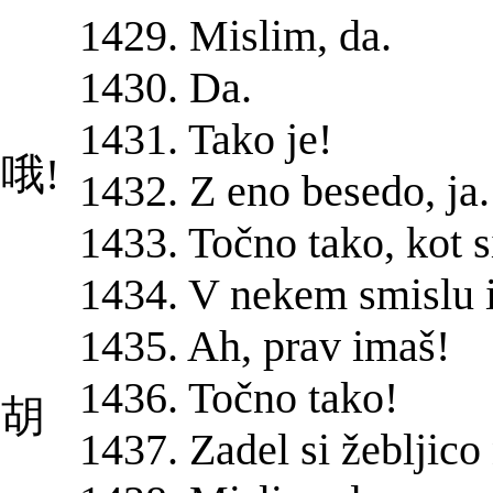
1429. Mislim, da.
1430. Da.
。
1431. Tako je!
好哦!
1432. Z eno besedo, ja.
1433. Točno tako, kot si
1434. V nekem smislu 
可
1435. Ah, prav imaš!
1436. Točno tako!
是胡
1437. Zadel si žebljico