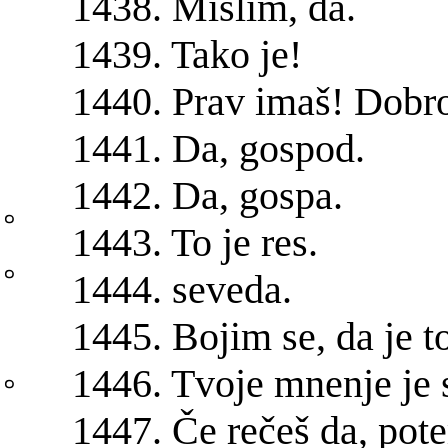
1438. Mislim, da.
。
1439. Tako je!
这
1440. Prav imaš! Dobr
1441. Da, gospod.
1442. Da, gospa.
样。
1443. To je res.
我。
1444. seveda.
1445. Bojim se, da je to
的。
1446. Tvoje mnenje je 
1447. Če rečeš da, pot