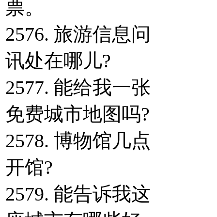
票。
2576. 旅游信息问
讯处在哪儿?
2577. 能给我一张
免费城市地图吗?
2578. 博物馆几点
开馆?
2579. 能告诉我这