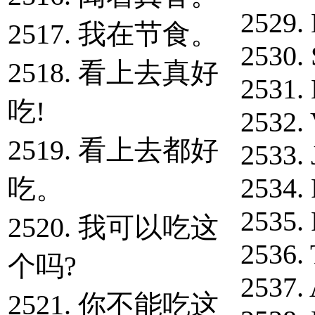
2529. 
2517. 我在节食。
2530.
2518. 看上去真好
2531.
吃!
2532. 
2519. 看上去都好
2533. 
2534. 
吃。
2535. 
2520. 我可以吃这
2536. 
个吗?
2537. 
2521. 你不能吃这