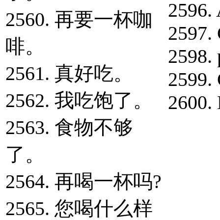
2596. 
2560. 再要一杯咖
2597. 
啡。
2598.
2561. 真好吃。
2599. 
2562. 我吃饱了。
2600. 
2563. 食物不够
了。
2564. 再喝一杯吗?
2565. 您喝什么样