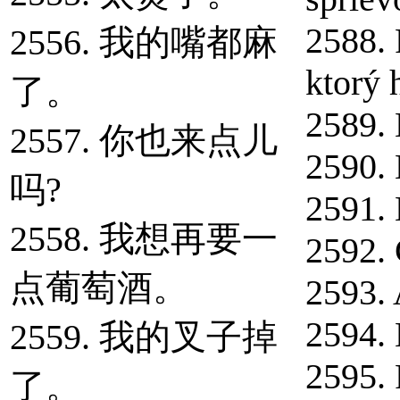
2588. 
2556. 我的嘴都麻
ktorý 
了。
2589. 
2557. 你也来点儿
2590. 
吗?
2591. 
2558. 我想再要一
2592. 
点葡萄酒。
2593. 
2594.
2559. 我的叉子掉
2595. 
了。