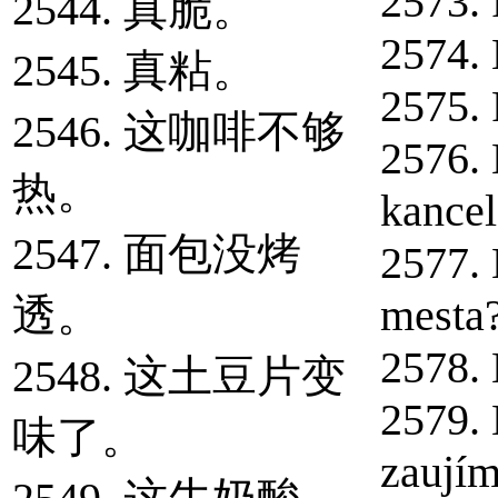
2573. 
2544. 真脆。
2574. 
2545. 真粘。
2575. 
2546. 这咖啡不够
2576. 
热。
kancel
2547. 面包没烤
2577.
透。
mesta
2578.
2548. 这土豆片变
2579. 
味了。
zaujím