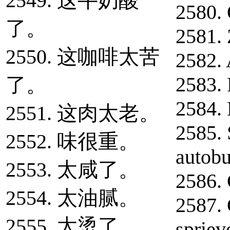
2549. 这牛奶酸
2580. 
了。
2581. 
2550. 这咖啡太苦
2582. 
2583. 
了。
2584. 
2551. 这肉太老。
2585. 
2552. 味很重。
autob
2553. 太咸了。
2586. 
2554. 太油腻。
2587. 
2555. 太烫了。
spriev