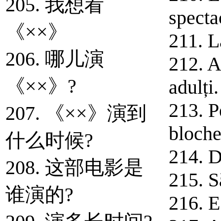
205. 我想看
specta
《××》
211. L
206. 哪儿演
212. A
《××》?
adulți.
213. P
207. 《××》演到
bloche
什么时候?
214. D
208. 这部电影是
215. S
谁演的?
216. E