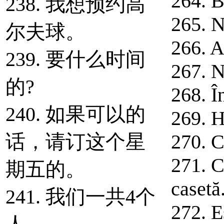
264. B
238. 我想预约高
265. N
尔夫球。
266. A
239. 要什么时间
267. N
的?
268. Î
240. 如果可以的
269. H
话，请订这个星
270. C
271. C
期五的。
casetă
241. 我们一共4个
272. E