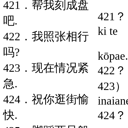
421．帮我刻成盘
421？ A
吧.
ki te
422．我照张相行
吗?
kōpae.
423．现在情况紧
422？ K
急.
423） K
424．祝你逛街愉
inaian
快.
424？ K