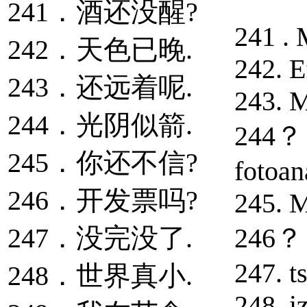
241．酒还没醒?
241 .
242．天色已晚.
242. E
243．还远着呢.
243. M
244．光阴似箭.
244？ M
245．你还不信?
fotoan
246．开发票吗?
245. M
247．没完没了.
246？ 
247. t
248．世界真小.
248. i